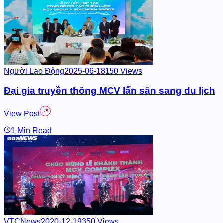
Người Lao Động
2025-06-18
150 Views
Đại gia truyền thông MCV lấn s
View Post
1 Min Read