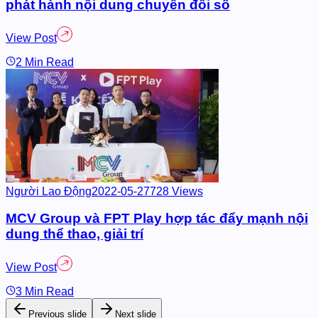
ổi số
ws
tác đẩy mạnh nội
Previous slide
Next slide