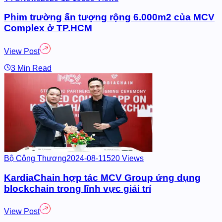
 6.000m2 của MCV
ws
roup ứng dụng
 trí