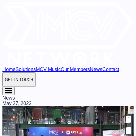
Home
Solutions
MCV Music
Our Members
News
Contact
GET IN TOUCH
News
May 27, 2022